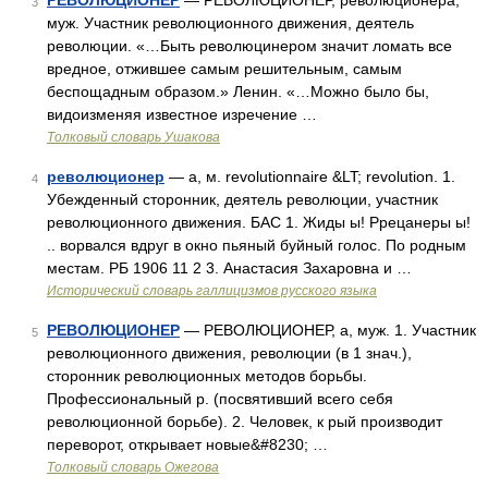
РЕВОЛЮЦИОНЕР
— РЕВОЛЮЦИОНЕР, революционера,
3
муж. Участник революционного движения, деятель
революции. «…Быть революцинером значит ломать все
вредное, отжившее самым решительным, самым
беспощадным образом.» Ленин. «…Можно было бы,
видоизменяя известное изречение …
Толковый словарь Ушакова
революционер
— а, м. revolutionnaire &LT; revolution. 1.
4
Убежденный сторонник, деятель революции, участник
революционного движения. БАС 1. Жиды ы! Ррецанеры ы!
.. ворвался вдруг в окно пьяный буйный голос. По родным
местам. РБ 1906 11 2 3. Анастасия Захаровна и …
Исторический словарь галлицизмов русского языка
РЕВОЛЮЦИОНЕР
— РЕВОЛЮЦИОНЕР, а, муж. 1. Участник
5
революционного движения, революции (в 1 знач.),
сторонник революционных методов борьбы.
Профессиональный р. (посвятивший всего себя
революционной борьбе). 2. Человек, к рый производит
переворот, открывает новые&#8230; …
Толковый словарь Ожегова