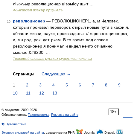
лIыжъыр революционер цIэрыIоу щыт …
Адыгабзэм изэхэф гущыIалъ
революционер
— РЕВОЛЮЦИОНЕР1, а, м Человек,
10
который произвел переворот, открыл новые пути в какой л.
области жизни, науки, производства. // ж революционерка,
и, мн род. рок, дат. ркам. В то время под словом
революционер я понимал и видел нечто отчаянно
смелое,&#8230; …
Толковый словарь русских существительных
Страницы
Следующая
→
1
2
3
4
5
6
7
8
9
10
11
12
13
© Академик, 2000-2026
18+
Обратная связь:
Техподдержка
,
Реклама на сайте
👣 Путешествия
Экспорт словарей на сайты
, сделанные на PHP,
Joomla,
Drupal,