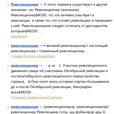
Революционер
— У этого термина существуют и другие
6
значения, см. Революционер (значения).
Революционер&#160; тот, кто активно участвует в
революции, а также тот, кто готовит революцию и призывает
к ней. Революционеров следует отличать от диссидентов,
которые&#8230; …
Википедия
революционер
— • великий революционер • настоящий
7
революционер • пламенный революционер …
Словарь русской идиоматики
революционер
— , а, м. 1. Участник революционного
8
движения (чаще об участниках Октябрьской революции и
послеоктябрьского революционного переустройства
страны). ◘ Они хотят знать историю партии большевиков
до и после Октябрьской революции, биографии
всех&#8230; …
Толковый словарь языка Совдепии
революционер
— (революционерыр, революционерхэр)
9
революционер Революцием готэу, ащ фэбанэрэр ары А