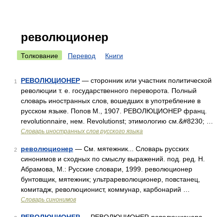
революционер
Толкование
Перевод
Книги
РЕВОЛЮЦИОНЕР
— сторонник или участник политической
1
революции т. е. государственного переворота. Полный
словарь иностранных слов, вошедших в употребление в
русском языке. Попов М., 1907. РЕВОЛЮЦИОНЕР франц.
revolutionnaire, нем. Revolutionst; этимологию см.&#8230; …
Словарь иностранных слов русского языка
революционер
— См. мятежник... Словарь русских
2
синонимов и сходных по смыслу выражений. под. ред. Н.
Абрамова, М.: Русские словари, 1999. революционер
бунтовщик, мятежник; ультрареволюционер, повстанец,
комитадж, революционист, коммунар, карбонарий …
Словарь синонимов